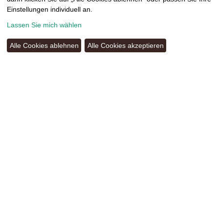
Einstellungen individuell an.
Lassen Sie mich wählen
Alle Cookies ablehnen
Alle Cookies akzeptieren
HEYNE HOLZ GMBH
AM SACHSENRING 11B
09337 HOHENSTEIN-ERNSTTHAL
TEL.:
03723 42261
INFO@HEYNE-HOLZ.DE
KONTAKT
AGB
DOWNLOADS
IMPRESSUM
DATENSCHUTZERKLÄRUNG
COOKIE-EINSTELLUNGEN