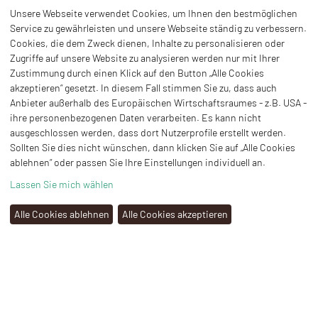
HEYNE HOLZ GMBH
AM SACHSENRING 11B
Unsere Webseite verwendet Cookies, um Ihnen den bestmöglichen
09337 HOHENSTEIN-ERNSTTHAL
Service zu gewährleisten und unsere Webseite ständig zu verbessern.
Cookies, die dem Zweck dienen, Inhalte zu personalisieren oder
Zugriffe auf unsere Website zu analysieren werden nur mit Ihrer
TEL.:
03723 42261
Zustimmung durch einen Klick auf den Button „Alle Cookies
akzeptieren“ gesetzt. In diesem Fall stimmen Sie zu, dass auch
INFO@HEYNE-HOLZ.DE
Anbieter außerhalb des Europäischen Wirtschaftsraumes - z.B. USA -
ihre personenbezogenen Daten verarbeiten. Es kann nicht
KONTAKT
ausgeschlossen werden, dass dort Nutzerprofile erstellt werden.
AGB
Sollten Sie dies nicht wünschen, dann klicken Sie auf „Alle Cookies
ablehnen“ oder passen Sie Ihre Einstellungen individuell an.
DOWNLOADS
IMPRESSUM
Lassen Sie mich wählen
DATENSCHUTZERKLÄRUNG
Alle Cookies ablehnen
Alle Cookies akzeptieren
COOKIE-EINSTELLUNGEN
AUF GRUND VON NICHT VORHERSEHBAREN PREISSCHWANKUNGEN
KÖNNEN WIR KEINEN GÜLTIGKEITSZEITRAUM FÜR DIE AUF UNSERER
WEBSIE ABGEBILDETEN PREISE ANGEBEN.
ANGEBOTE WERDEN IMMER ZU TAGESAKTUELLEN KONDITIONEN