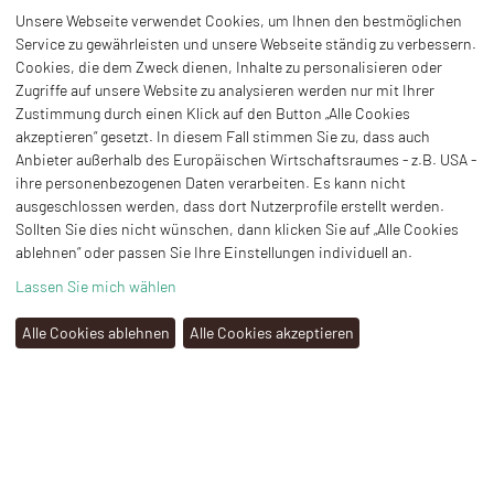
HEYNE HOLZ GMBH
AM SACHSENRING 11B
Unsere Webseite verwendet Cookies, um Ihnen den bestmöglichen
09337 HOHENSTEIN-ERNSTTHAL
Service zu gewährleisten und unsere Webseite ständig zu verbessern.
Cookies, die dem Zweck dienen, Inhalte zu personalisieren oder
Zugriffe auf unsere Website zu analysieren werden nur mit Ihrer
TEL.:
03723 42261
Zustimmung durch einen Klick auf den Button „Alle Cookies
akzeptieren“ gesetzt. In diesem Fall stimmen Sie zu, dass auch
INFO@HEYNE-HOLZ.DE
Anbieter außerhalb des Europäischen Wirtschaftsraumes - z.B. USA -
ihre personenbezogenen Daten verarbeiten. Es kann nicht
KONTAKT
ausgeschlossen werden, dass dort Nutzerprofile erstellt werden.
AGB
Sollten Sie dies nicht wünschen, dann klicken Sie auf „Alle Cookies
ablehnen“ oder passen Sie Ihre Einstellungen individuell an.
DOWNLOADS
IMPRESSUM
Lassen Sie mich wählen
DATENSCHUTZERKLÄRUNG
Alle Cookies ablehnen
Alle Cookies akzeptieren
COOKIE-EINSTELLUNGEN
AUF GRUND VON NICHT VORHERSEHBAREN PREISSCHWANKUNGEN
KÖNNEN WIR KEINEN GÜLTIGKEITSZEITRAUM FÜR DIE AUF UNSERER
WEBSIE ABGEBILDETEN PREISE ANGEBEN.
ANGEBOTE WERDEN IMMER ZU TAGESAKTUELLEN KONDITIONEN