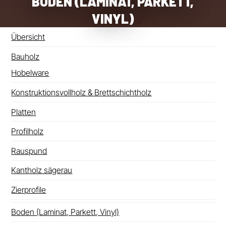
BODEN (LAMINAT, PARKETT,
VINYL)
Übersicht
Bauholz
Hobelware
Konstruktionsvollholz & Brettschichtholz
Platten
Profilholz
Rauspund
Kantholz sägerau
Zierprofile
Boden (Laminat, Parkett, Vinyl)